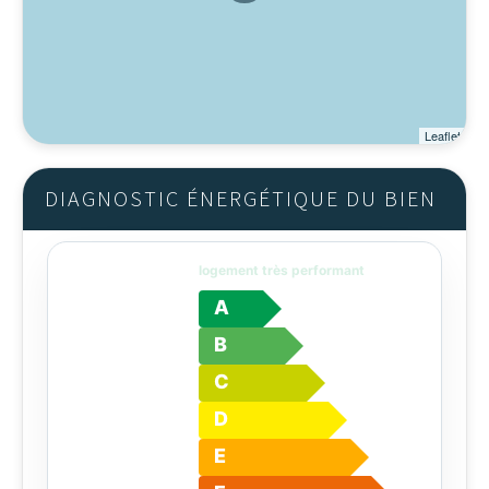
Leaflet
DIAGNOSTIC ÉNERGÉTIQUE DU BIEN
logement très performant
A
B
C
D
E