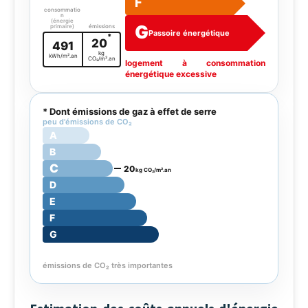
F
consommatio
n
(énergie
G
primaire)
émissions
Passoire énergétique
*
20
491
kg
kWh/m².an
CO₂/m².an
logement à consommation
énergétique excessive
* Dont émissions de gaz à effet de serre
peu d'émissions de CO₂
A
B
C
20
kg CO₂/m².an
D
E
F
G
émissions de CO₂ très importantes