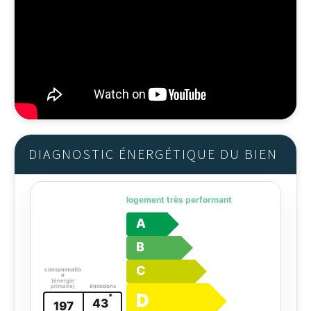
DIAGNOSTIC ÉNERGÉTIQUE DU BIEN
logement très performant
A
B
C
consommatio
n
(énergie
primaire)
émissions
D
*
43
197