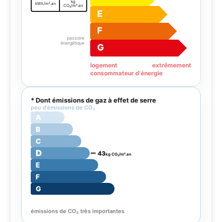
kg
kWh/m².an
CO₂/m².an
E
F
passoire
énergétique
G
logement extrêmement
consommateur d'énergie
* Dont émissions de gaz à effet de serre
peu d'émissions de CO₂
A
B
C
D
43
kg CO₂/m².an
E
F
G
émissions de CO₂ très importantes