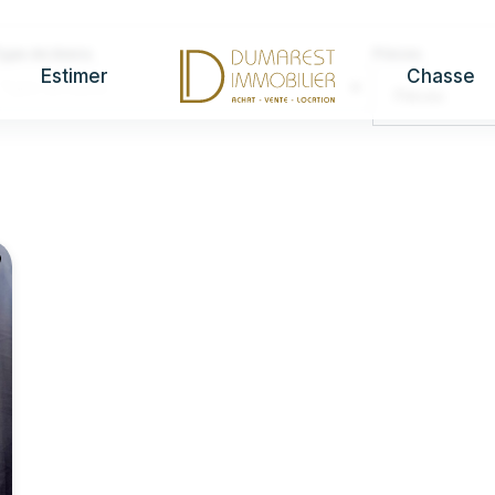
ype de biens
Pièces
Estimer
Chasse
Type de biens